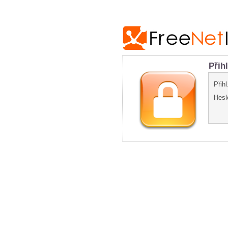
Přih
Přih
Hesl